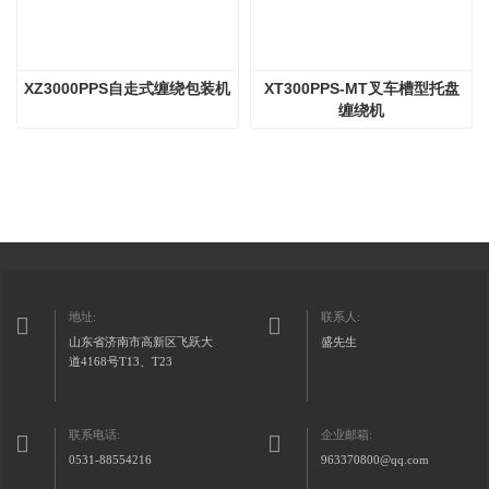
XZ3000PPS自走式缠绕包装机
XT300PPS-MT叉车槽型托盘
缠绕机
地址:
联系人:
山东省济南市高新区飞跃大
盛先生
道4168号T13、T23
联系电话:
企业邮箱:
0531-88554216
963370800@qq.com