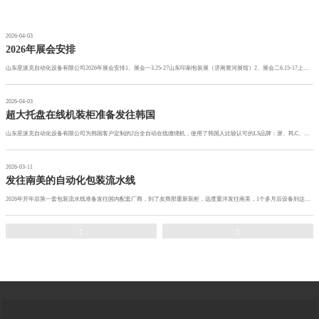
山东星派克自动化设备有限公司已经连续6年参加上海PRPAK包装展了，今年xingpaike的主题就是宣传xingpaike品牌，推介山东星派克公司的的自动化包装流水线，山东星派克可以自主设计，生产全套穿剑打包机，全套缠绕包装机流水线。2026是山东星派克公司的大力发展之年，也是品牌之年。山东星派克人执着于设备的品质，一定会在后道包装领域有我们的一席之地。
欧洲及东南亚客户来访订购自动化包装流水线
2026年上海PRPAK包装展
2026-06-19
2026-04-21
2026-04-21
欧洲及东南亚客户来访订购自动化包装流水线
山东星派克自动化设备有限公司已经连续6年参加上海
欧洲客户第二次到山东星派克公司考察订购缠绕包装+穿剑
PRPAK包装展了，今年xingpaike的主题就是宣传xingpaike
打包流水线，偶遇东南亚客户来验收设备，两拨客人也做
欧洲客户第二次到山东星派克公司考察订购缠绕包装+穿剑打包流水线，偶遇东南亚客户来验收设备，两拨客人也做了市场及产品的沟通。European customers visited Shandong Xingpack Company for the second time to inspect and order the automatic strapping and case-palletizing packaging line. During the visit, they coincidentally encountered Southeast Asian customers coming
品牌，推介山东星派克公司的的自动化包装流水线，山东
了市场及产品的沟通。European customers visited Shandong
星派克可以自主设计，生产全套穿剑打包机，全套缠绕包
Xingpack Company for the second time to inspect and order
装机流水线。2026是山东星派克公司的大力发展之年，也
the automatic strapping and case-palletizing packaging line.
是品牌之年。山东星派克人执着于设备的品质，一定会在
During the visit, they coincidentally encountered Southeast
2026-04-03
后道包装领域有我们的一席之地。
Asian customers coming
2026年展会安排
山东星派克自动化设备有限公司2026年展会安排1、展会一3.25-27山东印刷包装展（济南黄河展馆）2、展会二6.15-17上海国际食品加工与包装机械展览会（上海国家展馆）3、展会三7.19-21青岛工业自动化展（青岛红岛）4、展会四10月份日本包装展（筹）
2026-04-03
超大托盘在线机装柜准备发往韩国
山东星派克自动化设备有限公司为韩国客户定制的2台全自动在线缠绕机，使用了韩国人比较认可的LS品牌：屏、PLC、变频器，韩国客人来验货时，很满意，韩国客人在验完货后立马通知国内财务人员打了尾款。他们表示这次合作是一个良好的开始。xingpaike公司可以电气工程师可以使用目前市面上绝大多数品牌的控制器来开发定制您需要的产品。我们的工程机械设计师可以根据客户需求定制不同款式的机械造型。如果您有个性化需求，可以咨询联系我们。
2026-03-11
发往南美的自动化包装流水线
2026年开年后第一套包装流水线准备发往国内配套厂商，到了友商那重新装柜，远度重洋发往南美，1个多月后设备到达目的地后会重新组装起来。组装好的设备，到时展示给大家看看。
2025-11-12